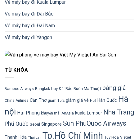
Vé máy bay đi Kuala Lumpur
Vé máy bay đi Đài Bắc
Vé máy bay đi Đài Nam
Vé máy bay đi Yangon
TỪ KHÓA
bảng giá
bay Đài Bắc
Buôn Ma Thuột
Bamboo Airways
Bangkok
Hà
giảm giá vé
Cần Thơ
Hàn Quốc
China Airlines
giảm 15%
Huế
nội
Nha Trang
Hải Phòng
kuala Lumpur
khuyến mãi AirAsia
Sun PhuQuoc Airways
Phú Quốc
Singapore
Seoul
Tp.Hồ Chí Minh
Thanh Hóa
Tuy Hòa
Vietjet
Thái Lan