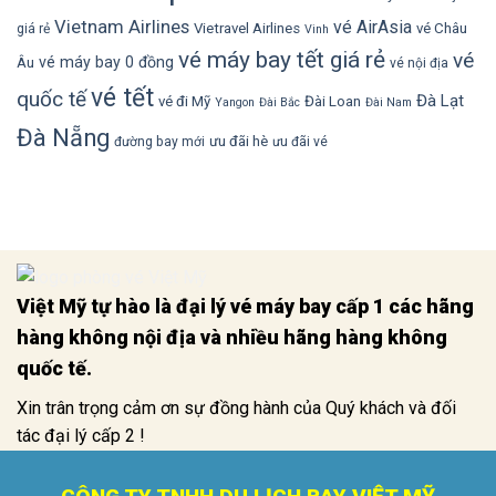
Vietnam Airlines
vé AirAsia
Vietravel Airlines
vé Châu
giá rẻ
Vinh
vé máy bay tết giá rẻ
vé
vé máy bay 0 đồng
Âu
vé nội địa
vé tết
quốc tế
Đà Lạt
vé đi Mỹ
Đài Loan
Yangon
Đài Bắc
Đài Nam
Đà Nẵng
ưu đãi hè
đường bay mới
ưu đãi vé
Việt Mỹ tự hào là đại lý vé máy bay cấp 1 các hãng
hàng không nội địa và nhiều hãng hàng không
quốc tế.
Xin trân trọng cảm ơn sự đồng hành của Quý khách và đối
tác đại lý cấp 2 !