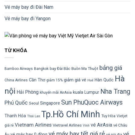
Vé máy bay đi Đài Nam
Vé máy bay đi Yangon
TỪ KHÓA
bảng giá
bay Đài Bắc
Buôn Ma Thuột
Bamboo Airways
Bangkok
Hà
giảm giá vé
Cần Thơ
Hàn Quốc
China Airlines
giảm 15%
Huế
nội
Nha Trang
Hải Phòng
kuala Lumpur
khuyến mãi AirAsia
Sun PhuQuoc Airways
Phú Quốc
Singapore
Seoul
Tp.Hồ Chí Minh
Thanh Hóa
Tuy Hòa
Vietjet
Thái Lan
Vietnam Airlines
vé AirAsia
Vietravel Airlines
vé Châu
giá rẻ
Vinh
vé máy bay tết giá rẻ
vé
vé máy bay 0 đồng
Âu
vé nội địa