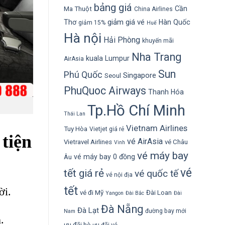
bảng giá
Cần
Ma Thuột
China Airlines
giảm giá vé
Thơ
Hàn Quốc
giảm 15%
Huế
Hà nội
Hải Phòng
khuyến mãi
Nha Trang
kuala Lumpur
AirAsia
Sun
Phú Quốc
Singapore
Seoul
PhuQuoc Airways
Thanh Hóa
Tp.Hồ Chí Minh
Thái Lan
Vietnam Airlines
Tuy Hòa
Vietjet giá rẻ
tiện
vé AirAsia
Vietravel Airlines
vé Châu
Vinh
vé máy bay
vé máy bay 0 đồng
Âu
vé
tết giá rẻ
vé quốc tế
vé nội địa
tết
ời.
vé đi Mỹ
Đài Loan
Yangon
Đài Bắc
Đài
Đà Nẵng
Đà Lạt
đường bay mới
Nam
.
ưu đãi hè
ưu đãi vé