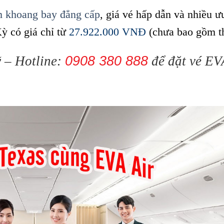
m khoang bay đẳng cấp
, giá vé hấp dẫn và nhiều ư
ỳ có giá chỉ từ
27.922.000 VNĐ
(chưa bao gồm t
ỹ – Hotline:
0908 380 888
để đặt vé EV