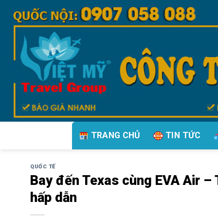
Bỏ
qua
nội
dung
TRANG CHỦ
TIN TỨC
QUỐC TẾ
Bay đến Texas cùng EVA Air – 
hấp dẫn