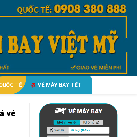
QUỐC TẾ
VÉ MÁY BAY TẾT
á vé