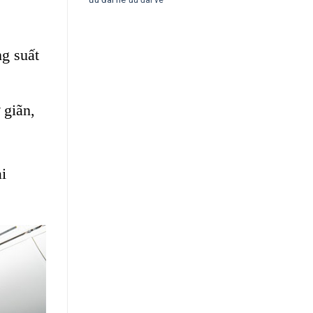
ng suất
 giãn,
i