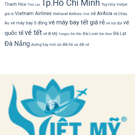
Tp.Hồ Chí Minh
Thanh Hóa
Tuy Hòa
Vietjet
Thái Lan
Vietnam Airlines
vé AirAsia
Vietravel Airlines
vé Châu
giá rẻ
Vinh
vé máy bay tết giá rẻ
vé
vé máy bay 0 đồng
Âu
vé nội địa
vé tết
quốc tế
Đà Lạt
vé đi Mỹ
Đài Loan
Yangon
Đài Bắc
Đài Nam
Đà Nẵng
ưu đãi hè
đường bay mới
ưu đãi vé