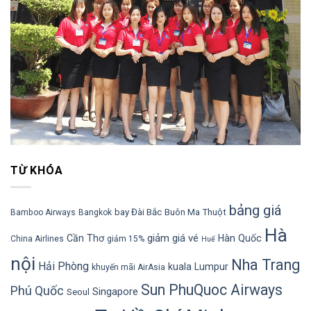
TỪ KHÓA
bảng giá
bay Đài Bắc
Buôn Ma Thuột
Bamboo Airways
Bangkok
Hà
giảm giá vé
Cần Thơ
Hàn Quốc
China Airlines
giảm 15%
Huế
nội
Nha Trang
Hải Phòng
kuala Lumpur
khuyến mãi AirAsia
Sun PhuQuoc Airways
Phú Quốc
Singapore
Seoul