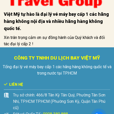
Việt Mỹ tự hào là đại lý vé máy bay cấp 1 các hãng
hàng không nội địa và nhiều hãng hàng không
quốc tế.
Xin trân trọng cảm ơn sự đồng hành của Quý khách và đối
tác đại lý cấp 2 !
CÔNG TY TNHH DU LỊCH BAY VIỆT MỸ
Tổng đại lý vé máy bay cấp 1 các hãng hàng không quốc tế và
trong nước tại TP.HCM
LIÊN HỆ
Trụ sở chính:
466/8 Tân Kỳ Tân Quý, Phường Tân Sơn
Nhì, TP.HCM
TP.HCM (Phường Sơn Kỳ, Quận Tân Phú
cũ)