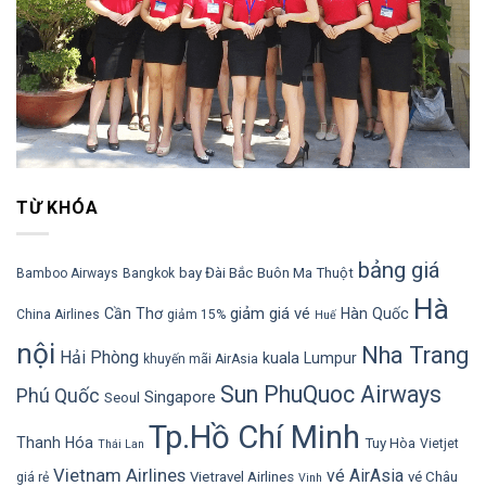
TỪ KHÓA
bảng giá
bay Đài Bắc
Buôn Ma Thuột
Bamboo Airways
Bangkok
Hà
giảm giá vé
Cần Thơ
Hàn Quốc
China Airlines
giảm 15%
Huế
nội
Nha Trang
Hải Phòng
kuala Lumpur
khuyến mãi AirAsia
Sun PhuQuoc Airways
Phú Quốc
Singapore
Seoul
Tp.Hồ Chí Minh
Thanh Hóa
Tuy Hòa
Vietjet
Thái Lan
Vietnam Airlines
vé AirAsia
Vietravel Airlines
vé Châu
giá rẻ
Vinh