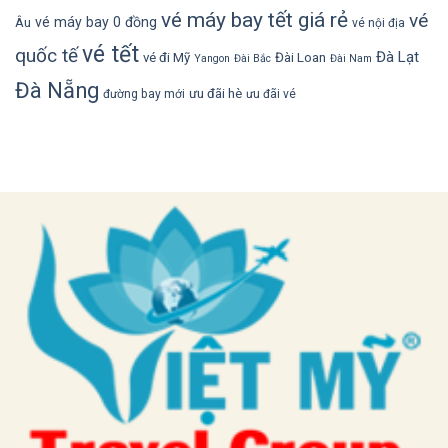
vé máy bay tết giá rẻ
vé
vé máy bay 0 đồng
Âu
vé nội địa
vé tết
quốc tế
Đà Lạt
vé đi Mỹ
Đài Loan
Yangon
Đài Bắc
Đài Nam
Đà Nẵng
ưu đãi hè
đường bay mới
ưu đãi vé