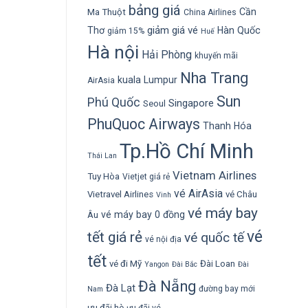
bảng giá
Cần
Ma Thuột
China Airlines
giảm giá vé
Thơ
Hàn Quốc
giảm 15%
Huế
Hà nội
Hải Phòng
khuyến mãi
Nha Trang
kuala Lumpur
AirAsia
Sun
Phú Quốc
Singapore
Seoul
PhuQuoc Airways
Thanh Hóa
Tp.Hồ Chí Minh
Thái Lan
Vietnam Airlines
Tuy Hòa
Vietjet giá rẻ
vé AirAsia
Vietravel Airlines
vé Châu
Vinh
vé máy bay
vé máy bay 0 đồng
Âu
vé
tết giá rẻ
vé quốc tế
vé nội địa
tết
vé đi Mỹ
Đài Loan
Yangon
Đài Bắc
Đài
Đà Nẵng
Đà Lạt
đường bay mới
Nam
ưu đãi hè
ưu đãi vé