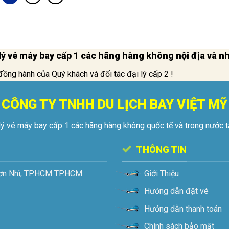
i lý vé máy bay cấp 1 các hãng hàng không nội địa và 
đồng hành của Quý khách và đối tác đại lý cấp 2 !
CÔNG TY TNHH DU LỊCH BAY VIỆT MỸ
lý vé máy bay cấp 1 các hãng hàng không quốc tế và trong nước 
THÔNG TIN
ơn Nhì, TP.HCM
TP.HCM
Giới Thiệu
Hướng dẫn đặt vé
Hướng dẫn thanh toán
Chính sách bảo mật