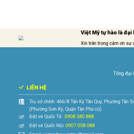
Việt Mỹ tự hào là đạ
Xin trân trọng cảm ơn sự 
Tổng đại 
LIÊN HỆ
Trụ sở chính:
466/8 Tân Kỳ Tân Quý, Phường Tân S
(Phường Sơn Kỳ, Quận Tân Phú cũ)
Đặt vé Quốc Tế :
0908 380 888
Đặt vé Quốc Nội:
0907 058 088