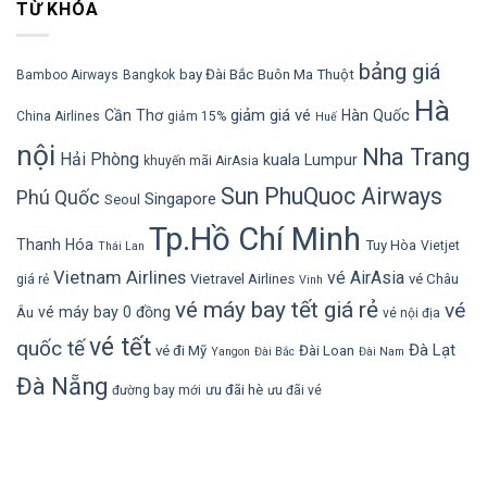
TỪ KHÓA
bảng giá
bay Đài Bắc
Buôn Ma Thuột
Bamboo Airways
Bangkok
Hà
giảm giá vé
Cần Thơ
Hàn Quốc
China Airlines
giảm 15%
Huế
nội
Nha Trang
Hải Phòng
kuala Lumpur
khuyến mãi AirAsia
Sun PhuQuoc Airways
Phú Quốc
Singapore
Seoul
Tp.Hồ Chí Minh
Thanh Hóa
Tuy Hòa
Vietjet
Thái Lan
Vietnam Airlines
vé AirAsia
Vietravel Airlines
vé Châu
giá rẻ
Vinh
vé máy bay tết giá rẻ
vé
vé máy bay 0 đồng
Âu
vé nội địa
vé tết
quốc tế
Đà Lạt
vé đi Mỹ
Đài Loan
Yangon
Đài Bắc
Đài Nam
Đà Nẵng
ưu đãi hè
đường bay mới
ưu đãi vé