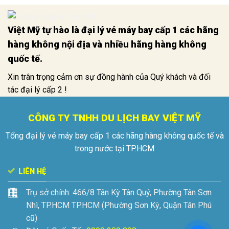
Việt Mỹ tự hào là đại lý vé máy bay cấp 1 các hãng
hàng không nội địa và nhiều hãng hàng không
quốc tế.
Xin trân trọng cảm ơn sự đồng hành của Quý khách và đối
tác đại lý cấp 2 !
CÔNG TY TNHH DU LỊCH BAY VIỆT MỸ
Tổng đại lý vé máy bay cấp 1 các hãng hàng không quốc tế và
trong nước tại TP.HCM
LIÊN HỆ
Trụ sở chính:
466/8 Tân Kỳ Tân Quý, Phường Tân Sơn
Nhì, TP.HCM
TP.HCM (Phường Sơn Kỳ, Quận Tân Phú
cũ)