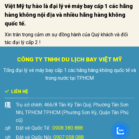
Việt Mỹ tự hào là đại lý vé máy bay cấp 1 các hãng
hàng không nội địa và nhiều hãng hàng không
quốc tế.
Xin trân trọng cảm ơn sự đồng hành của Quý khách và đối
tác đại lý cấp 2 !
CÔNG TY TNHH DU LỊCH BAY VIỆT MỸ
Tổng đại lý vé máy bay cấp 1 các hãng hàng không quốc tế và
trong nước tại TP.HCM
LIÊN HỆ
Trụ sở chính:
466/8 Tân Kỳ Tân Quý, Phường Tân Sơn
Nhì, TP.HCM
TP.HCM (Phường Sơn Kỳ, Quận Tân Phú
cũ)
Đặt vé Quốc Tế :
0908 380 888
Đặt vé Quốc Nội:
0907 058 088