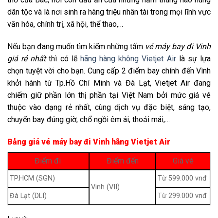
dân tộc và là nơi sinh ra hàng triệu nhân tài trong mọi lĩnh vực
văn hóa, chính trị, xã hội, thể thao,…
Nếu bạn đang muốn tìm kiếm những tấm
vé máy bay đi Vinh
giá rẻ nhất
thì có lẽ
hãng hàng không Vietjet Air
là sự lựa
chọn tuyệt vời cho bạn. Cung cấp 2 điểm bay chính đến Vình
khởi hành từ Tp.Hồ Chí Minh và Đà Lạt, Vietjet Air đang
chiếm giữ phần lớn thị phần tại Việt Nam bởi mức giá vé
thuộc vào dạng rẻ nhất, cùng dịch vụ đặc biệt, sáng tạo,
chuyến bay đúng giờ, chổ ngồi êm ái, thoải mái,…
Bảng giá vé máy bay đi Vinh hãng Vietjet Air
Điểm đi
Điểm đến
Giá vé
TP.HCM (SGN)
Từ 599.000 vnđ
Vinh (VII)
Đà Lạt (DLI)
Từ 299.000 vnđ