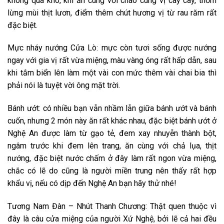
không quá khô, khi ăn cùng với cháo cùng vị cay cay, thơm
lừng mùi thịt lươn, điểm thêm chút hương vị từ rau răm rất
đặc biệt.
Mực nháy nướng Cửa Lò
: mực còn tươi sống được nướng
ngay với gia vị rất vừa miệng, màu vàng óng rất hấp dẫn, sau
khi tắm biển lên làm một vài con mức thêm vài chai bia thì
phải nói là tuyệt vời ông mặt trời.
Bánh ướt
: có nhiều bạn vẫn nhầm lẫn giữa bánh ướt và bánh
cuốn, nhưng 2 món này ăn rất khác nhau, đặc biệt bánh ướt ở
Nghệ An được làm từ gạo tẻ, đem xay nhuyễn thành bột,
ngâm trước khi đem lên trang, ăn cùng với chả lụa, thịt
nướng, đặc biệt nước chấm ở đây làm rất ngon vừa miệng,
chắc có lẽ do cũng là người miền trung nên thấy rất hợp
khẩu vị, nếu có dịp đến Nghệ An bạn hãy thử nhé!
Tương Nam Đàn – Nhút Thanh Chương
: Thật quen thuộc vì
đây là câu cửa miệng của người Xứ Nghệ, bởi lẽ cả hai đều