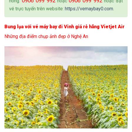
0906 099 992
0906 099 992
nóng:
hoặc
hoặc đặt
vé trực tuyến trên website:
https://vemaybay0.com
.
Bung lụa với vé máy bay đi Vinh giá rẻ hãng Vietjet Air
Những địa điểm chụp ảnh đẹp ở Nghệ An