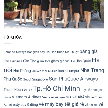
TỪ KHÓA
bảng giá
bay Đài Bắc
Buôn Ma Thuột
Bamboo Airways
Bangkok
Hà
giảm giá vé
Cần Thơ
Hàn Quốc
China Airlines
giảm 15%
Huế
nội
Nha Trang
Hải Phòng
kuala Lumpur
khuyến mãi AirAsia
Sun PhuQuoc Airways
Phú Quốc
Singapore
Seoul
Tp.Hồ Chí Minh
Thanh Hóa
Tuy Hòa
Vietjet
Thái Lan
Vietnam Airlines
vé AirAsia
Vietravel Airlines
vé Châu
giá rẻ
Vinh
vé máy bay tết giá rẻ
vé
vé máy bay 0 đồng
Âu
vé nội địa