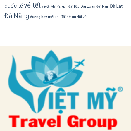
vé tết
quốc tế
Đà Lạt
vé đi Mỹ
Đài Loan
Yangon
Đài Bắc
Đài Nam
Đà Nẵng
ưu đãi hè
đường bay mới
ưu đãi vé