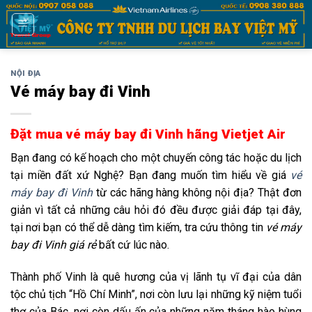
Bỏ
qua
nội
dung
NỘI ĐỊA
Vé máy bay đi Vinh
Đặt mua vé máy bay đi Vinh hãng Vietjet Air
Bạn đang có kế hoạch cho một chuyến công tác hoặc du lịch
tại miền đất xứ Nghệ? Bạn đang muốn tìm hiểu về giá
vé
máy bay đi Vinh
từ các hãng hàng không nội địa? Thật đơn
giản vì tất cả những câu hỏi đó đều được giải đáp tại đây,
tại nơi bạn có thể dễ dàng tìm kiếm, tra cứu thông tin
vé máy
bay đi Vinh giá rẻ
bất cứ lúc nào.
Thành phố Vinh là quê hương của vị lãnh tụ vĩ đại của dân
tộc chủ tịch “Hồ Chí Minh”, nơi còn lưu lại những kỹ niệm tuổi
thơ của Bác, nơi còn dấu ấn của những năm tháng hào hùng