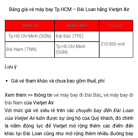
Bảng giá vé máy bay Tp.HCM – Đài Loan hãng Vietjet Air
Giá vé
Điểm đi
Điểm đến
Tp.Hồ Chí Minh (SGN)
Đài Bắc (TPE)
210.000 vnđ
Tp.Hồ Chí Minh
Đài Nam (TNN)
(SGN)
Lưu ý:
Giá vé tham khảo và chưa bao gồm thuế, phí.
Xem thêm
>> thông tin
vé máy bay đi Đài Bắc
,
vé máy bay đi
Đài Nam
của Vietjet Air
Với mức giá vé siêu rẻ trên các
chuyến bay đến Đài Loan
của Vietjet Air
luôn được sự ủng hộ của Quý khách, đó chính
là niềm động lực để Vietjet mở rộng thêm các điểm đến
khác tại Đài Loan cũng như mở rộng thêm nhiều đường bay