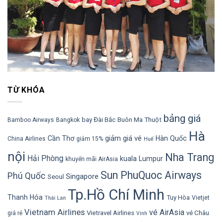
TỪ KHÓA
bảng giá
bay Đài Bắc
Buôn Ma Thuột
Bamboo Airways
Bangkok
Hà
giảm giá vé
Cần Thơ
Hàn Quốc
China Airlines
giảm 15%
Huế
nội
Nha Trang
Hải Phòng
kuala Lumpur
khuyến mãi AirAsia
Sun PhuQuoc Airways
Phú Quốc
Singapore
Seoul
Tp.Hồ Chí Minh
Thanh Hóa
Tuy Hòa
Vietjet
Thái Lan
Vietnam Airlines
vé AirAsia
Vietravel Airlines
vé Châu
giá rẻ
Vinh