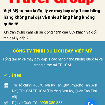
Việt Mỹ tự hào là đại lý vé máy bay cấp 1 các hãng
hàng không nội địa và nhiều hãng hàng không
quốc tế.
Xin trân trọng cảm ơn sự đồng hành của Quý khách và đối
tác đại lý cấp 2 !
CÔNG TY TNHH DU LỊCH BAY VIỆT MỸ
Tổng đại lý vé máy bay cấp 1 các hãng hàng không quốc tế và
trong nước tại TP.HCM
LIÊN HỆ
Trụ sở chính:
466/8 Tân Kỳ Tân Quý, Phường Tân Sơn
Nhì, TP.HCM
TP.HCM (Phường Sơn Kỳ, Quận Tân Phú
cũ)
Đặt vé Quốc Tế :
0908 380 888