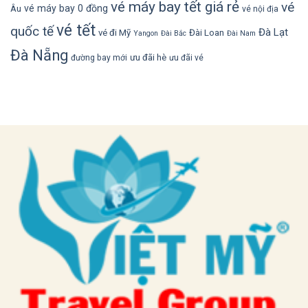
vé máy bay tết giá rẻ
vé
vé máy bay 0 đồng
Âu
vé nội địa
vé tết
quốc tế
Đà Lạt
vé đi Mỹ
Đài Loan
Yangon
Đài Bắc
Đài Nam
Đà Nẵng
ưu đãi hè
đường bay mới
ưu đãi vé