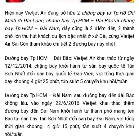
Hiện nay Vietjet Air đang sở hữu 2
chặng bay từ Tp.Hồ Chí
Minh đi Đài Loan
,
chặng bay Tp.HCM – Đài Bắc
và
chặng
bay Tp.HCM – Đài Nam
, đây cũng là 2 điểm đến, 2 thành
phố lớn thu hút khách du lịch bậc nhất ở xứ Đài, cùng Vietjet
Air Sài Gòn tham khảo chi tiết 2 đường bay này nhé!
Đường bay Tp.HCM – Đài Bắc
: Vietjet Air khai thác từ ngày
12/12/2014, chặng bay khởi hành từ sân bay quốc tế Tân
Sơn Nhất đến sân bay quốc tế Đào Viên, với tổng thời gian
bay khoảng 4 giờ 25 phút, tần suất 5 chuyến khứ hồi/tuần.
Đường bay Tp.HCM – Đài Nam
: sau đường bay đến đài Bắc
không lâu, vào ngày 22/6/2016 Vietjet khai thác thêm
đường bay đến Đài Nam khởi hành từ thành phố mang tên
Bác tại sân bay Tân Sơn Nhất đến sân bay Đài Nam, với tổng
thời gian khoảng 4 giờ 15 phút, tần suất 4 chuyến khứ
hồi/tuần.