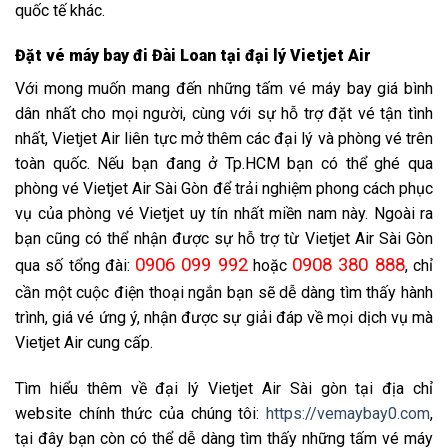
quốc tế khác.
Đặt vé máy bay đi Đài Loan tại đại lý Vietjet Air
Với mong muốn mang đến những tấm vé máy bay giá bình
dân nhất cho mọi người, cùng với sự hỗ trợ đặt vé tận tình
nhất, Vietjet Air liên tực mở thêm các đại lý và phòng vé trên
toàn quốc. Nếu bạn đang ở Tp.HCM bạn có thể ghé qua
phòng vé Vietjet Air Sài Gòn
để trải nghiệm phong cách phục
vụ của phòng vé Vietjet uy tín nhất miền nam này. Ngoài ra
bạn cũng có thể nhận được sự hỗ trợ từ Vietjet Air Sài Gòn
0906 099 992
0908 380 888
qua số tổng đài:
hoặc
, chỉ
cần một cuộc điện thoại ngắn bạn sẽ dễ dàng tìm thấy hành
trình, giá vé ứng ý, nhận được sự giải đáp về mọi dịch vụ mà
Vietjet Air cung cấp.
Tìm hiểu thêm về đại lý Vietjet Air Sài gòn tại địa chỉ
website chính thức của chúng tôi:
https://vemaybay0.com
,
tại đây bạn còn có thể dễ dàng tìm thấy những tấm vé máy