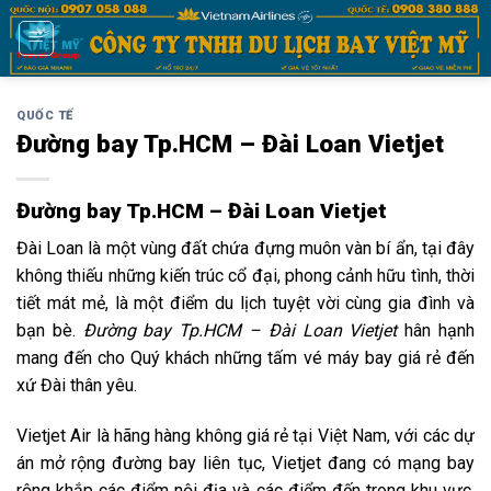
Bỏ
qua
nội
dung
QUỐC TẾ
Đường bay Tp.HCM – Đài Loan Vietjet
Đường bay Tp.HCM – Đài Loan Vietjet
Đài Loan
là một vùng đất chứa đựng muôn vàn bí ẩn, tại đây
không thiếu những kiến trúc cổ đại, phong cảnh hữu tình, thời
tiết mát mẻ, là một điểm du lịch tuyệt vời cùng gia đình và
bạn bè.
Đường bay Tp.HCM – Đài Loan Vietjet
hân hạnh
mang đến cho Quý khách những tấm vé máy bay giá rẻ đến
xứ Đài thân yêu.
Vietjet Air
là hãng hàng không giá rẻ tại Việt Nam, với các dự
án mở rộng đường bay liên tục, Vietjet đang có mạng bay
rộng khắp các điểm nội địa và các điểm đến trong khu vực.