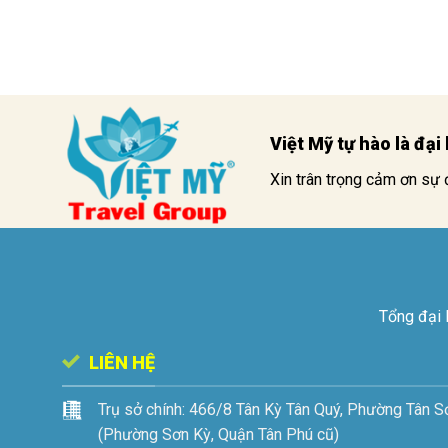
Việt Mỹ tự hào là đạ
Xin trân trọng cảm ơn sự 
Tổng đại 
LIÊN HỆ
Trụ sở chính:
466/8 Tân Kỳ Tân Quý, Phường Tân S
(Phường Sơn Kỳ, Quận Tân Phú cũ)