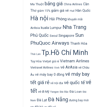
bảng giá
Cần
Ma Thuột
China Airlines
giảm giá vé
Thơ
Hàn Quốc
giảm 15%
Huế
Hà nội
Hải Phòng
khuyến mãi
Nha Trang
kuala Lumpur
AirAsia
Sun
Phú Quốc
Singapore
Seoul
PhuQuoc Airways
Thanh Hóa
Tp.Hồ Chí Minh
Thái Lan
Vietnam Airlines
Tuy Hòa
Vietjet giá rẻ
vé AirAsia
Vietravel Airlines
vé Châu
Vinh
vé máy bay
vé máy bay 0 đồng
Âu
vé
tết giá rẻ
vé quốc tế
vé nội địa
tết
vé đi Mỹ
Đài Loan
Yangon
Đài Bắc
Đài
Đà Nẵng
Đà Lạt
đường bay mới
Nam
ưu đãi hè
ưu đãi vé