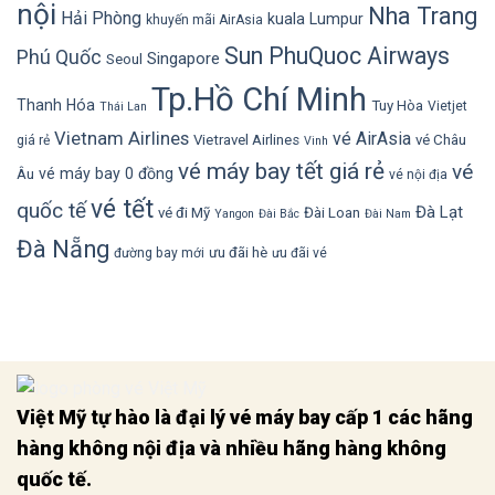
nội
Nha Trang
Hải Phòng
kuala Lumpur
khuyến mãi AirAsia
Sun PhuQuoc Airways
Phú Quốc
Singapore
Seoul
Tp.Hồ Chí Minh
Thanh Hóa
Tuy Hòa
Vietjet
Thái Lan
Vietnam Airlines
vé AirAsia
Vietravel Airlines
vé Châu
giá rẻ
Vinh
vé máy bay tết giá rẻ
vé
vé máy bay 0 đồng
Âu
vé nội địa
vé tết
quốc tế
Đà Lạt
vé đi Mỹ
Đài Loan
Yangon
Đài Bắc
Đài Nam
Đà Nẵng
ưu đãi hè
đường bay mới
ưu đãi vé
Việt Mỹ tự hào là đại lý vé máy bay cấp 1 các hãng
hàng không nội địa và nhiều hãng hàng không
quốc tế.