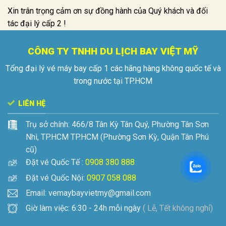
Xin trân trọng cảm ơn sự đồng hành của Quý khách và đối
tác đại lý cấp 2 !
CÔNG TY TNHH DU LỊCH BAY VIỆT MỸ
Tổng đại lý vé máy bay cấp 1 các hãng hàng không quốc tế và
trong nước tại TP.HCM
LIÊN HỆ
Trụ sở chính:
466/8 Tân Kỳ Tân Quý, Phường Tân Sơn
Nhì, TP.HCM
TP.HCM (Phường Sơn Kỳ, Quận Tân Phú
cũ)
Đặt vé Quốc Tế :
0908 380 888
Đặt vé Quốc Nội:
0907 058 088
Email: vemaybayvietmy@gmail.com
Giờ làm việc: 6:30 - 24h mỗi ngày
( Lễ, Tết không nghỉ)