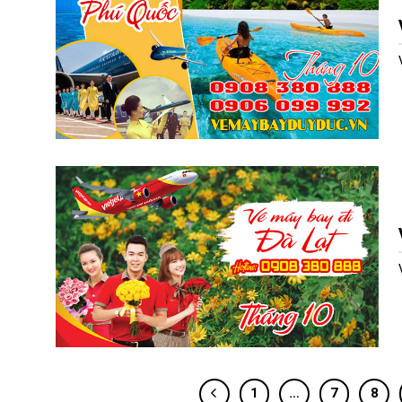
1
…
7
8