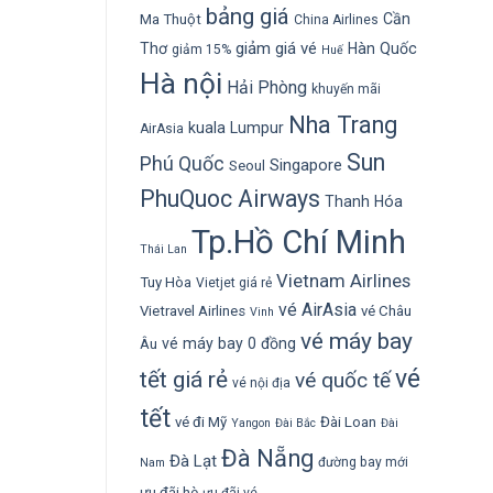
bảng giá
Cần
Ma Thuột
China Airlines
giảm giá vé
Thơ
Hàn Quốc
giảm 15%
Huế
Hà nội
Hải Phòng
khuyến mãi
Nha Trang
kuala Lumpur
AirAsia
Sun
Phú Quốc
Singapore
Seoul
PhuQuoc Airways
Thanh Hóa
Tp.Hồ Chí Minh
Thái Lan
Vietnam Airlines
Tuy Hòa
Vietjet giá rẻ
vé AirAsia
Vietravel Airlines
vé Châu
Vinh
vé máy bay
vé máy bay 0 đồng
Âu
vé
tết giá rẻ
vé quốc tế
vé nội địa
tết
vé đi Mỹ
Đài Loan
Yangon
Đài Bắc
Đài
Đà Nẵng
Đà Lạt
đường bay mới
Nam
ưu đãi hè
ưu đãi vé