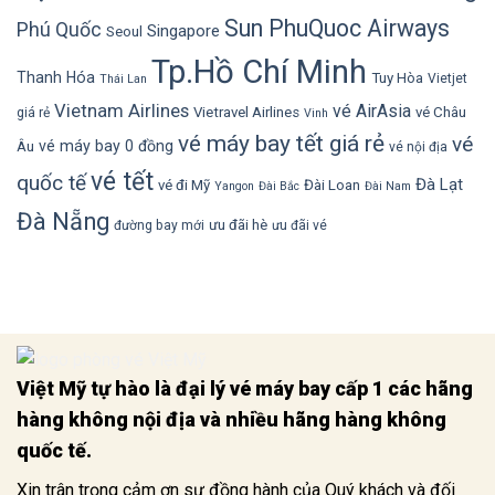
Sun PhuQuoc Airways
Phú Quốc
Singapore
Seoul
Tp.Hồ Chí Minh
Thanh Hóa
Tuy Hòa
Vietjet
Thái Lan
Vietnam Airlines
vé AirAsia
Vietravel Airlines
vé Châu
giá rẻ
Vinh
vé máy bay tết giá rẻ
vé
vé máy bay 0 đồng
Âu
vé nội địa
vé tết
quốc tế
Đà Lạt
vé đi Mỹ
Đài Loan
Yangon
Đài Bắc
Đài Nam
Đà Nẵng
ưu đãi hè
đường bay mới
ưu đãi vé
Việt Mỹ tự hào là đại lý vé máy bay cấp 1 các hãng
hàng không nội địa và nhiều hãng hàng không
quốc tế.
Xin trân trọng cảm ơn sự đồng hành của Quý khách và đối