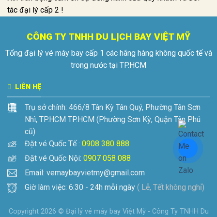
tác đại lý cấp 2 !
CÔNG TY TNHH DU LỊCH BAY VIỆT MỸ
Tổng đại lý vé máy bay cấp 1 các hãng hàng không quốc tế và
trong nước tại TP.HCM
LIÊN HỆ
Trụ sở chính:
466/8 Tân Kỳ Tân Quý, Phường Tân Sơn
Nhì, TP.HCM
TP.HCM (Phường Sơn Kỳ, Quận Tân Phú
cũ)
Đặt vé Quốc Tế :
0908 380 888
Đặt vé Quốc Nội:
0907 058 088
Email: vemaybayvietmy@gmail.com
Giờ làm việc: 6:30 - 24h mỗi ngày
( Lễ, Tết không nghỉ)
Copyright 2026 ©
Đại lý vé máy bay Việt Mỹ - Công Ty TNHH Du