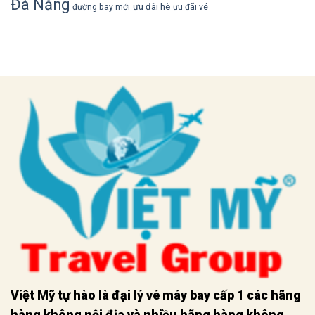
Đà Nẵng
ưu đãi hè
đường bay mới
ưu đãi vé
Việt Mỹ tự hào là đại lý vé máy bay cấp 1 các hãng
hàng không nội địa và nhiều hãng hàng không