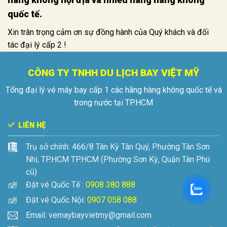
quốc tế.
Xin trân trọng cảm ơn sự đồng hành của Quý khách và đối
tác đại lý cấp 2 !
CÔNG TY TNHH DU LỊCH BAY VIỆT MỸ
Tổng đại lý vé máy bay cấp 1 các hãng hàng không quốc tế và
trong nước tại TP.HCM
LIÊN HỆ
Trụ sở chính:
466/8 Tân Kỳ Tân Quý, Phường Tân Sơn
Nhì, TP.HCM
TP.HCM (Phường Sơn Kỳ, Quận Tân Phú
cũ)
Đặt vé Quốc Tế :
0908 380 888
Đặt vé Quốc Nội:
0907 058 088
Email: vemaybayvietmy@gmail.com