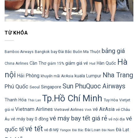
TỪ KHÓA
bảng giá
bay Đài Bắc
Buôn Ma Thuột
Bamboo Airways
Bangkok
Hà
giảm giá vé
Cần Thơ
Hàn Quốc
China Airlines
giảm 15%
Huế
nội
Nha Trang
Hải Phòng
kuala Lumpur
khuyến mãi AirAsia
Sun PhuQuoc Airways
Phú Quốc
Singapore
Seoul
Tp.Hồ Chí Minh
Thanh Hóa
Tuy Hòa
Vietjet
Thái Lan
Vietnam Airlines
vé AirAsia
Vietravel Airlines
vé Châu
giá rẻ
Vinh
vé máy bay tết giá rẻ
vé
vé máy bay 0 đồng
Âu
vé nội địa
vé tết
quốc tế
Đà Lạt
vé đi Mỹ
Đài Loan
Yangon
Đài Bắc
Đài Nam