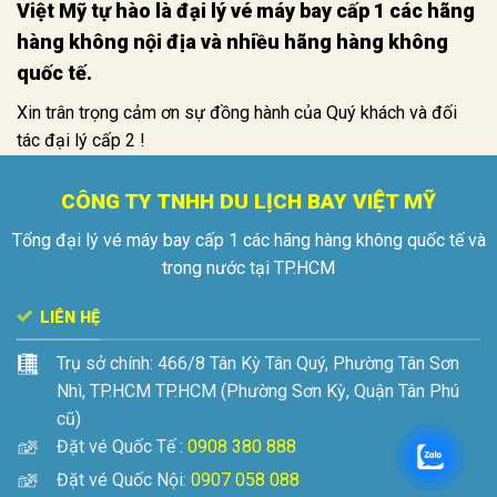
Việt Mỹ tự hào là đại lý vé máy bay cấp 1 các hãng
hàng không nội địa và nhiều hãng hàng không
quốc tế.
Xin trân trọng cảm ơn sự đồng hành của Quý khách và đối
tác đại lý cấp 2 !
CÔNG TY TNHH DU LỊCH BAY VIỆT MỸ
Tổng đại lý vé máy bay cấp 1 các hãng hàng không quốc tế và
trong nước tại TP.HCM
LIÊN HỆ
Trụ sở chính:
466/8 Tân Kỳ Tân Quý, Phường Tân Sơn
Nhì, TP.HCM
TP.HCM (Phường Sơn Kỳ, Quận Tân Phú
cũ)
Đặt vé Quốc Tế :
0908 380 888
Đặt vé Quốc Nội:
0907 058 088