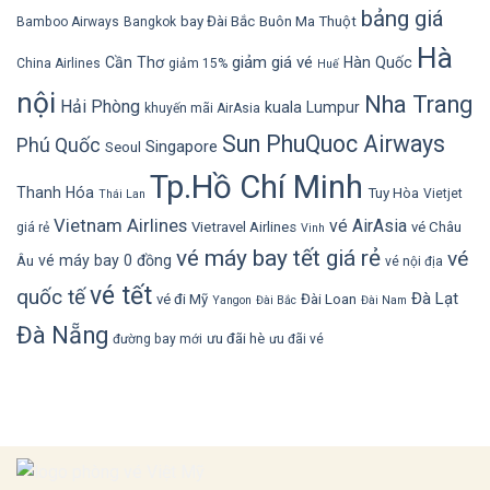
bảng giá
bay Đài Bắc
Buôn Ma Thuột
Bamboo Airways
Bangkok
Hà
giảm giá vé
Cần Thơ
Hàn Quốc
China Airlines
giảm 15%
Huế
nội
Nha Trang
Hải Phòng
kuala Lumpur
khuyến mãi AirAsia
Sun PhuQuoc Airways
Phú Quốc
Singapore
Seoul
Tp.Hồ Chí Minh
Thanh Hóa
Tuy Hòa
Vietjet
Thái Lan
Vietnam Airlines
vé AirAsia
Vietravel Airlines
vé Châu
giá rẻ
Vinh
vé máy bay tết giá rẻ
vé
vé máy bay 0 đồng
Âu
vé nội địa
vé tết
quốc tế
Đà Lạt
vé đi Mỹ
Đài Loan
Yangon
Đài Bắc
Đài Nam
Đà Nẵng
ưu đãi hè
đường bay mới
ưu đãi vé