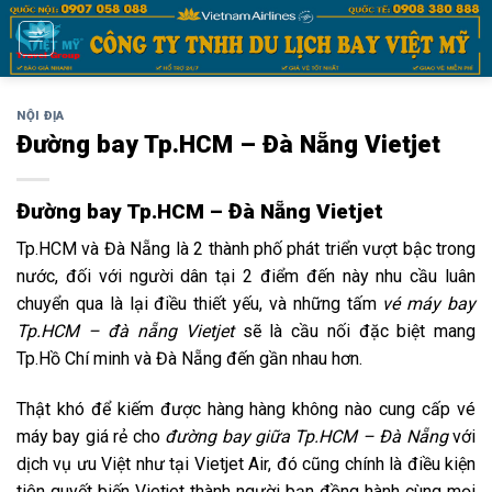
Bỏ
qua
nội
dung
NỘI ĐỊA
Đường bay Tp.HCM – Đà Nẵng Vietjet
Đường bay Tp.HCM – Đà Nẵng Vietjet
Tp.HCM
và
Đà Nẵng
là 2 thành phố phát triển vượt bậc trong
nước, đối với người dân tại 2 điểm đến này nhu cầu luân
chuyển qua là lại điều thiết yếu, và những tấm
vé máy bay
Tp.HCM – đà nẵng Vietjet
sẽ là cầu nối đặc biệt mang
Tp.Hồ Chí minh và Đà Nẵng đến gần nhau hơn.
Thật khó để kiếm được hàng hàng không nào cung cấp vé
máy bay giá rẻ cho
đường bay giữa Tp.HCM – Đà Nẵng
với
dịch vụ ưu Việt như tại
Vietjet Air
, đó cũng chính là điều kiện
tiên quyết biến Vietjet thành người bạn đồng hành cùng mọi