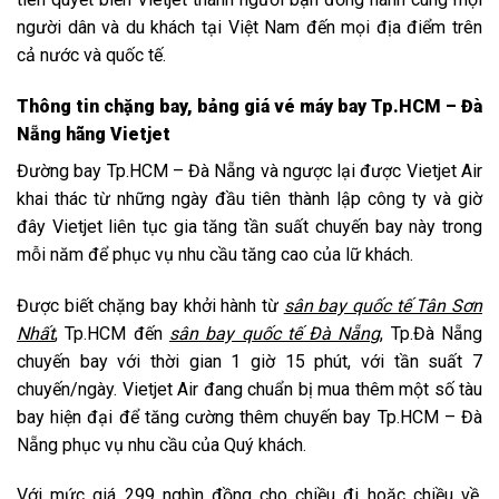
người dân và du khách tại Việt Nam đến mọi địa điểm trên
cả nước và quốc tế.
Thông tin chặng bay, bảng giá vé máy bay Tp.HCM – Đà
Nẵng hãng Vietjet
Đường bay Tp.HCM – Đà Nẵng
và ngược lại được Vietjet Air
khai thác từ những ngày đầu tiên thành lập công ty và giờ
đây Vietjet liên tục gia tăng tần suất chuyến bay này trong
mỗi năm để phục vụ nhu cầu tăng cao của lữ khách.
Được biết chặng bay khởi hành từ
sân bay quốc tế Tân Sơn
Nhất
, Tp.HCM đến
sân bay quốc tế Đà Nẵng
, Tp.Đà Nẵng
chuyến bay với thời gian 1 giờ 15 phút, với tần suất 7
chuyến/ngày. Vietjet Air đang chuẩn bị mua thêm một số tàu
bay hiện đại để tăng cường thêm chuyến bay Tp.HCM – Đà
Nẵng phục vụ nhu cầu của Quý khách.
Với mức giá 299 nghìn đồng cho chiều đi hoặc chiều về,