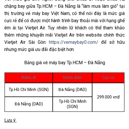
chặng bay giữa Tp.HCM – Đà Nẵng là “làm mưa làm gió” tại
thị trường vé máy bay Việt Nam, có thể nói đây là mức giá
cực rẻ để có được một hành trình bay thoải mái với hạng ghế
êm ái tại Vietjet Air. Tuy nhiên lữ khách có thể tham khảo
thêm những khuyến mãi Vietjet Air trên website chính thức
Vietjet Air Sài Gòn:
https://vemaybay0.com/
để sở hữu
nhưng mức giá ưu đãi đặc biệt hơn.
Bảng giá vé máy bay Tp.HCM – Đà Nẵng
Giá vé
Điểm đi
Điểm đến
Tp.Hồ Chí Minh (SGN)
Đà Nẵng (DAD)
299.000 vnđ
Tp.Hồ Chí Minh
Đà Nẵng (DAD)
(SGN)
Lưu ý: