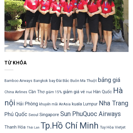
TỪ KHÓA
bảng giá
bay Đài Bắc
Buôn Ma Thuột
Bamboo Airways
Bangkok
Hà
giảm giá vé
Cần Thơ
Hàn Quốc
China Airlines
giảm 15%
Huế
nội
Nha Trang
Hải Phòng
kuala Lumpur
khuyến mãi AirAsia
Sun PhuQuoc Airways
Phú Quốc
Singapore
Seoul
Tp.Hồ Chí Minh
Thanh Hóa
Tuy Hòa
Vietjet
Thái Lan