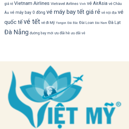
Vietnam Airlines
vé AirAsia
Vietravel Airlines
vé Châu
giá rẻ
Vinh
vé máy bay tết giá rẻ
vé
vé máy bay 0 đồng
Âu
vé nội địa
vé tết
quốc tế
Đà Lạt
vé đi Mỹ
Đài Loan
Yangon
Đài Bắc
Đài Nam
Đà Nẵng
ưu đãi hè
đường bay mới
ưu đãi vé