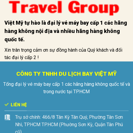
Việt Mỹ tự hào là đại lý vé máy bay cấp 1 các hãng
hàng không nội địa và nhiều hãng hàng không
quốc tế.
Xin trân trọng cảm ơn sự đồng hành của Quý khách và đối
tác đại lý cấp 2 !
CÔNG TY TNHH DU LỊCH BAY VIỆT MỸ
Tổng đại lý vé máy bay cấp 1 các hãng hàng không quốc tế và
trong nước tại TP.HCM
LIÊN HỆ
Trụ sở chính:
466/8 Tân Kỳ Tân Quý, Phường Tân Sơn
Nhì, TP.HCM
TP.HCM (Phường Sơn Kỳ, Quận Tân Phú
cũ)