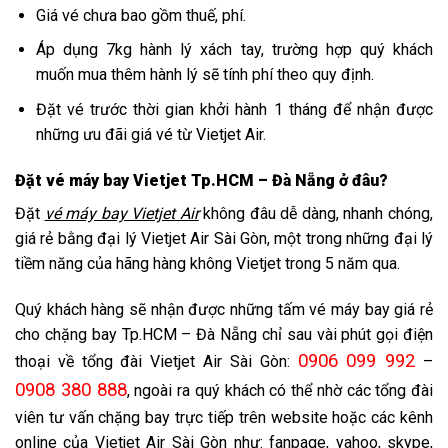
Giá vé chưa bao gồm thuế, phí.
Áp dụng 7kg hành lý xách tay, trường hợp quý khách
muốn mua thêm hành lý sẽ tính phí theo quy định.
Đặt vé trước thời gian khởi hành 1 tháng để nhận được
những ưu đãi giá vé từ Vietjet Air.
Đặt vé máy bay Vietjet Tp.HCM – Đà Nẵng ở đâu?
Đặt
vé máy bay Vietjet Air
không đâu dễ dàng, nhanh chóng,
giá rẻ bằng
đại lý Vietjet Air Sài Gòn
, một trong những đại lý
tiềm năng của hãng hàng không Vietjet trong 5 năm qua.
Quý khách hàng sẽ nhận được những tấm vé máy bay giá rẻ
cho chặng bay Tp.HCM – Đà Nẵng chỉ sau vài phút gọi điện
0906 099 992
thoại về
tổng đài Vietjet Air Sài Gòn
:
–
0908 380 888
, ngoài ra quý khách có thể nhờ các tổng đài
viên tư vấn chặng bay trực tiếp trên website hoặc các kênh
online của Vietjet Air Sài Gòn như: fanpage, yahoo, skype,