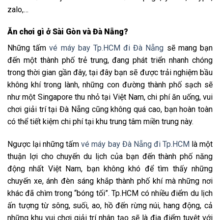
zalo,…
Ăn chơi gì ở Sài Gòn và Đà Nẵng?
Những tấm
vé máy bay Tp.HCM đi Đà Nẵng
sẽ mang bạn
đến một thành phố trẻ trung, đang phát triển nhanh chóng
trong thời gian gần đây, tại đây bạn sẽ được trải nghiệm bầu
không khí trong lành, những con đường thành phố sạch sẽ
như một Singapore thu nhỏ tại Việt Nam, chi phí ăn uống, vui
chơi giải trí tại Đà Nẵng cũng không quá cao, bạn hoàn toàn
có thể tiết kiệm chi phí tại khu trung tâm miền trung này.
Ngược lại những tấm
vé máy bay Đà Nẵng đi Tp.HCM
là một
thuận lợi cho chuyến du lịch của bạn đến thành phố năng
động nhất Việt Nam, bạn không khó để tìm thấy những
chuyến xe, ánh đèn sáng khắp thành phố khí mà những nơi
khác đã chìm trong “bóng tối”. Tp.HCM có nhiều điểm du lịch
ấn tượng từ sông, suối, ao, hồ đến rừng núi, hang động, cả
những khu vui chơi giải trí nhân tạo sẽ là địa điểm tuyệt với