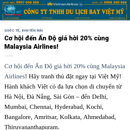
Bỏ
qua
nội
dung
QUỐC TẾ
,
KHUYẾN MÃI
Cơ hội đến Ấn Độ giá hời 20% cùng
Malaysia Airlines!
Cơ hội đến Ấn Độ giá hời 20% cùng Malaysia
Airlines
! Hãy tranh thủ đặt ngay tại Việt Mỹ!
Hành khách Việt có đa lựa chọn di chuyển từ
Hà Nội, Đà Nẵng, Sài Gòn – đến Delhi,
Mumbai, Chennai, Hyderabad, Kochi,
Bangalore, Amritsar, Kolkata, Ahmedabad,
Thiruvananthapuram.