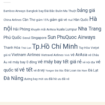
bảng giá
bay Đài Bắc
Buôn Ma Thuột
Bamboo Airways
Bangkok
Hà
giảm giá vé
Cần Thơ
Hàn Quốc
China Airlines
giảm 15%
Huế
nội
Nha Trang
Hải Phòng
kuala Lumpur
khuyến mãi AirAsia
Sun PhuQuoc Airways
Phú Quốc
Singapore
Seoul
Tp.Hồ Chí Minh
Thanh Hóa
Tuy Hòa
Vietjet
Thái Lan
Vietnam Airlines
vé AirAsia
Vietravel Airlines
vé Châu
giá rẻ
Vinh
vé máy bay tết giá rẻ
vé
vé máy bay 0 đồng
Âu
vé nội địa
vé tết
quốc tế
Đà Lạt
vé đi Mỹ
Đài Loan
Yangon
Đài Bắc
Đài Nam
Đà Nẵng
ưu đãi hè
đường bay mới
ưu đãi vé