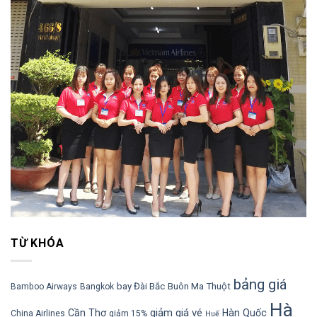
TỪ KHÓA
bảng giá
bay Đài Bắc
Buôn Ma Thuột
Bamboo Airways
Bangkok
Hà
giảm giá vé
Cần Thơ
Hàn Quốc
China Airlines
giảm 15%
Huế