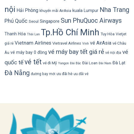
nội
Nha Trang
Hải Phòng
kuala Lumpur
khuyến mãi AirAsia
Sun PhuQuoc Airways
Phú Quốc
Singapore
Seoul
Tp.Hồ Chí Minh
Thanh Hóa
Tuy Hòa
Vietjet
Thái Lan
Vietnam Airlines
vé AirAsia
Vietravel Airlines
vé Châu
giá rẻ
Vinh
vé máy bay tết giá rẻ
vé
vé máy bay 0 đồng
Âu
vé nội địa
vé tết
quốc tế
Đà Lạt
vé đi Mỹ
Đài Loan
Yangon
Đài Bắc
Đài Nam
Đà Nẵng
ưu đãi hè
đường bay mới
ưu đãi vé