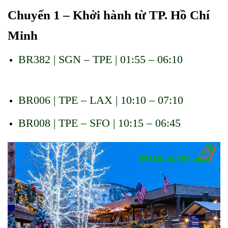
Chuyến 1 – Khởi hành từ TP. Hồ Chí
Minh
BR382 | SGN – TPE | 01:55 – 06:10
Đặt vé thương
gia EVA Air đi Mỹ
BR006 | TPE – LAX | 10:10 – 07:10
BR008 | TPE – SFO | 10:15 – 06:45