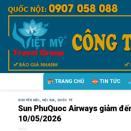
Bỏ
qua
nội
dung
TRANG CHỦ
TIN TỨC
KHUYẾN MÃI
,
NỘI ĐỊA
,
QUỐC TẾ
Sun PhuQuoc Airways giảm đế
10/05/2026