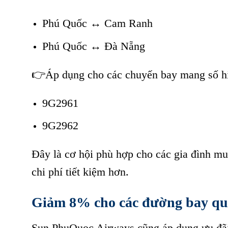
Phú Quốc ↔ Cam Ranh
Sun PhuQuoc Airways giảm đến 15% vé b
Phú Quốc ↔ Đà Nẵng
Sun PhuQuoc Airways giảm đến 15% vé bay
👉Áp dụng cho các chuyến bay mang số h
9G2961
Sun PhuQuoc Airways giảm đến 15% vé bay
9G2962
Sun PhuQuoc Airways giảm đến 15% vé bay
Đây là cơ hội phù hợp cho các gia đình m
chi phí tiết kiệm hơn.
Giảm 8% cho các đường bay qu
Sun PhuQuoc Airways cũng áp dụng ưu đã