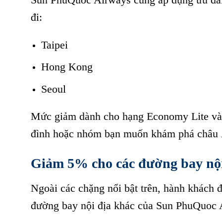
đi:
Taipei
Sun PhuQuoc Airways giảm đến 15% vé bay
Hong Kong
Sun PhuQuoc Airways giảm đến 15% vé bay
Seoul
Sun PhuQuoc Airways giảm đến 15% vé bay
Mức giảm dành cho hạng Economy Lite và E
đình hoặc nhóm bạn muốn khám phá châu Á
Giảm 5% cho các đường bay nội 
Ngoài các chặng nổi bật trên, hành khách
đường bay nội địa khác của Sun PhuQuoc