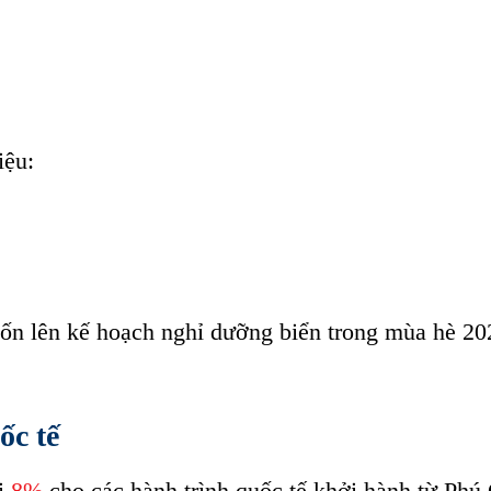
ay
iệu:
uốn lên kế hoạch nghỉ dưỡng biển trong mùa hè 20
ốc tế
i
8%
cho các hành trình quốc tế khởi hành từ Phú