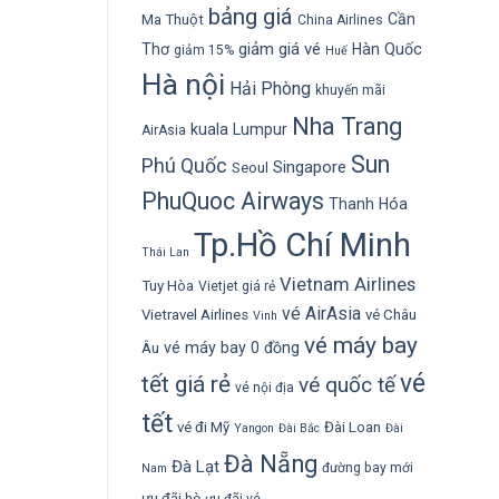
bảng giá
Cần
Ma Thuột
China Airlines
giảm giá vé
Thơ
Hàn Quốc
giảm 15%
Huế
Hà nội
Hải Phòng
khuyến mãi
Nha Trang
kuala Lumpur
AirAsia
Sun
Phú Quốc
Singapore
Seoul
PhuQuoc Airways
Thanh Hóa
Tp.Hồ Chí Minh
Thái Lan
Vietnam Airlines
Tuy Hòa
Vietjet giá rẻ
vé AirAsia
Vietravel Airlines
vé Châu
Vinh
vé máy bay
vé máy bay 0 đồng
Âu
vé
tết giá rẻ
vé quốc tế
vé nội địa
tết
vé đi Mỹ
Đài Loan
Yangon
Đài Bắc
Đài
Đà Nẵng
Đà Lạt
đường bay mới
Nam
ưu đãi hè
ưu đãi vé