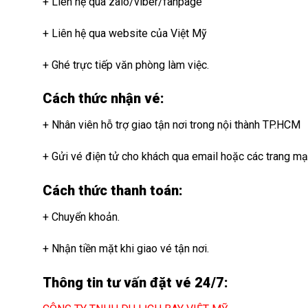
+ Liên hệ qua zalo/viber/fanpage
Vé máy bay đi Úc 0Đ
+ Liên hệ qua website của Việt Mỹ
Vé máy bay đi Úc 0Đ
+ Ghé trực tiếp văn phòng làm việc.
Vé máy bay đi Úc 0Đ
Cách thức nhận vé:
Vé máy bay đi Úc 0Đ
+ Nhân viên hỗ trợ giao tận nơi trong nội thành TP.HCM
V
+ Gửi vé điện tử cho khách qua email hoặc các trang mạ
Cách thức thanh toán:
Bay Hàn chơi Tết cổ truyền
+ Chuyển khoản.
Vé máy bay đi Úc 0Đ
+ Nhận tiền mặt khi giao vé tận nơi.
Vé máy bay đi Úc 0Đ
Thông tin tư vấn đặt vé 24/7:
Vé máy bay đi Úc 0Đ