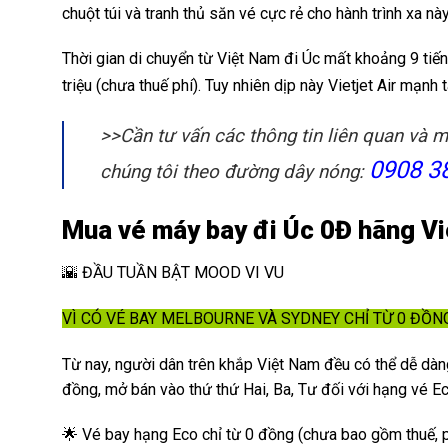
chuột túi và tranh thủ săn vé cực rẻ cho hành trình xa nà
Thời gian di chuyển từ Việt Nam đi Úc mất khoảng 9 tiế
triệu (chưa thuế phí). Tuy nhiên dịp này Vietjet Air mạnh 
>>Cần tư vấn các thông tin liên quan và m
0908 3
chúng tôi theo đường dây nóng:
Mua vé máy bay đi Úc 0Đ hãng Viet
🌇 ĐẦU TUẦN BẬT MOOD VI VU
VÌ CÓ VÉ BAY MELBOURNE VÀ SYDNEY CHỈ TỪ 0 ĐỒN
Từ nay, người dân trên khắp Việt Nam đều có thể dễ dàn
đồng, mở bán vào thứ thứ Hai, Ba, Tư đối với hạng vé E
🌟 Vé bay hạng Eco chỉ từ
0 đồng
(chưa bao gồm thuế, p