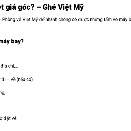
t giá gốc? – Ghé Việt Mỹ
Nam – Phòng vé Việt Mỹ để nhanh chóng có được những tấm vé máy 
 máy bay?
i Úc 0Đ
 địa chỉ,…
 đi – về (nếu có).
ống,…
Tràn ngập vé 0 Đồng từ Vietjet
rợ đặt vé
Tràn ngập vé 0 Đồng từ Vietjet