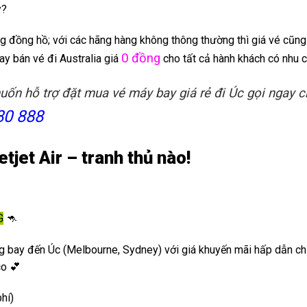
y?
ng đồng hồ; với các hãng hàng không thông thường thì giá vé cũn
0 đồng
tay bán vé đi Australia giá
cho tất cả hành khách có nhu c
uốn hỗ trợ đặt mua vé máy bay giá rẻ đi Úc gọi ngay 
80 888
jet Air – tranh thủ nào!
G
🦘
g bay đến Úc (Melbourne, Sydney) với giá khuyến mãi hấp dẫn chỉ
co 💕
hí)