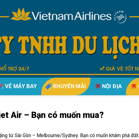
VÉ MÁY BAY
KHUYẾN MÃI
NỘI ĐỊA
jet Air – Bạn có muốn mua?
chặng từ Sài Gòn – Melbourne/Sydney. Bạn có muốn khám phá đất