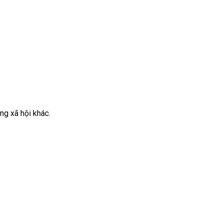
é máy bay đi Úc 0Đ
ng xã hội khác.
đi Đài Loan hãng Vietjet