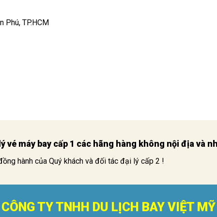
ân Phú, TP.HCM
i lý vé máy bay cấp 1 các hãng hàng không nội địa và 
đồng hành của Quý khách và đối tác đại lý cấp 2 !
CÔNG TY TNHH DU LỊCH BAY VIỆT MỸ