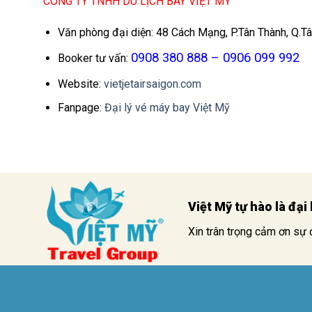
CÔNG TY TNHH DU LỊCH BAY VIỆT MỸ
Vé máy bay đi Úc 0Đ
Văn phòng đại diện: 48 Cách Mạng, P.Tân Thành, Q.T
0908 380 888 – 0906 099 992
Booker tư vấn:
Website:
vietjetairsaigon.com
Fanpage:
Đại lý vé máy bay Việt Mỹ
Việt Mỹ tự hào là đạ
Xin trân trọng cảm ơn sự 