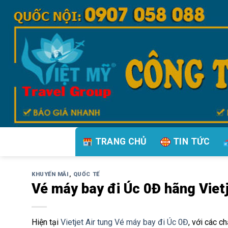
Bỏ
qua
nội
dung
TRANG CHỦ
TIN TỨC
KHUYẾN MÃI
,
QUỐC TẾ
Vé máy bay đi Úc 0Đ hãng Viet
Hiện tại
Vietjet Air tung Vé máy bay đi Úc 0Đ
, với các 