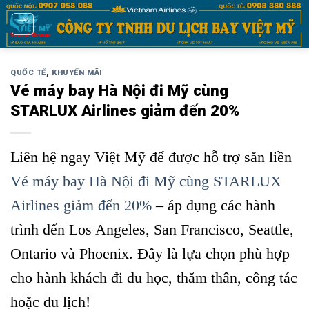
Bỏ
qua
nội
dung
QUỐC TẾ
,
KHUYẾN MÃI
Vé máy bay Hà Nội đi Mỹ cùng
STARLUX Airlines giảm đến 20%
Liên hệ ngay Việt Mỹ để được hỗ trợ săn liền
Vé máy bay Hà Nội đi Mỹ cùng STARLUX
Airlines giảm đến 20%
– áp dụng các hành
trình đến Los Angeles, San Francisco, Seattle,
Ontario và Phoenix. Đây là lựa chọn phù hợp
cho hành khách đi du học, thăm thân, công tác
hoặc du lịch!