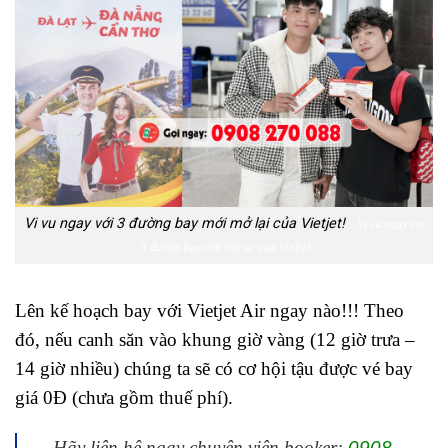
Vi vu ngay với 3 đường bay mới mở lại của Vietjet!
Vi vu ngay với
3 đường bay mới mở lại của Vietjet
Lên kế hoạch bay với Vietjet Air ngay nào!!! Theo
đó, nếu canh săn vào khung giờ vàng (12 giờ trưa –
14 giờ nhiều) chúng ta sẽ có cơ hội tậu được vé bay
giá 0Đ (chưa gồm thuế phí).
Hãy liên hệ ngay chuyên viên booker:
0908