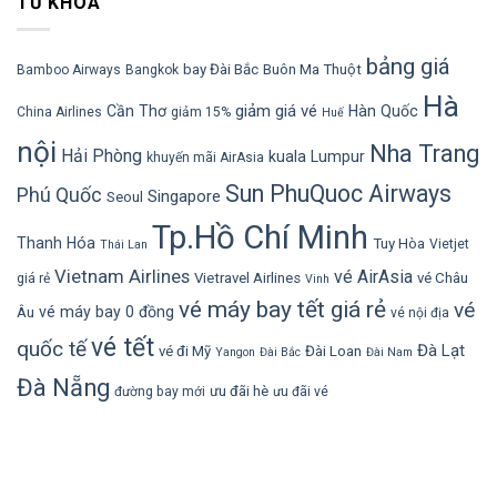
TỪ KHÓA
bảng giá
bay Đài Bắc
Buôn Ma Thuột
Bamboo Airways
Bangkok
Hà
giảm giá vé
Cần Thơ
Hàn Quốc
China Airlines
giảm 15%
Huế
nội
Nha Trang
Hải Phòng
kuala Lumpur
khuyến mãi AirAsia
Sun PhuQuoc Airways
Phú Quốc
Singapore
Seoul
Tp.Hồ Chí Minh
Thanh Hóa
Tuy Hòa
Vietjet
Thái Lan
Vietnam Airlines
vé AirAsia
Vietravel Airlines
vé Châu
giá rẻ
Vinh
vé máy bay tết giá rẻ
vé
vé máy bay 0 đồng
Âu
vé nội địa
vé tết
quốc tế
Đà Lạt
vé đi Mỹ
Đài Loan
Yangon
Đài Bắc
Đài Nam
Đà Nẵng
ưu đãi hè
đường bay mới
ưu đãi vé