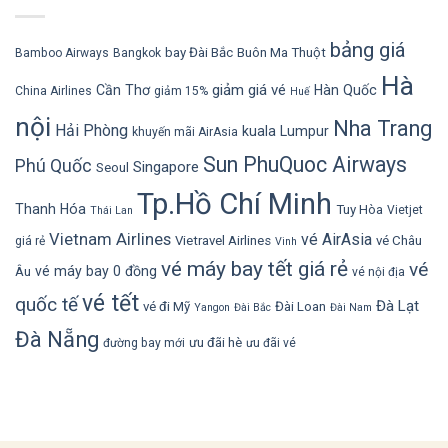
bảng giá
bay Đài Bắc
Buôn Ma Thuột
Bamboo Airways
Bangkok
Hà
giảm giá vé
Cần Thơ
Hàn Quốc
China Airlines
giảm 15%
Huế
nội
Nha Trang
Hải Phòng
kuala Lumpur
khuyến mãi AirAsia
Sun PhuQuoc Airways
Phú Quốc
Singapore
Seoul
Tp.Hồ Chí Minh
Thanh Hóa
Tuy Hòa
Vietjet
Thái Lan
Vietnam Airlines
vé AirAsia
Vietravel Airlines
vé Châu
giá rẻ
Vinh
vé máy bay tết giá rẻ
vé
vé máy bay 0 đồng
Âu
vé nội địa
vé tết
quốc tế
Đà Lạt
vé đi Mỹ
Đài Loan
Yangon
Đài Bắc
Đài Nam
Đà Nẵng
ưu đãi hè
đường bay mới
ưu đãi vé