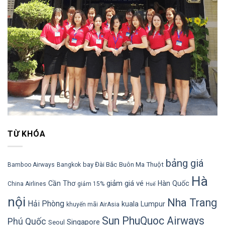
TỪ KHÓA
bảng giá
bay Đài Bắc
Buôn Ma Thuột
Bamboo Airways
Bangkok
Hà
giảm giá vé
Cần Thơ
Hàn Quốc
China Airlines
giảm 15%
Huế
nội
Nha Trang
Hải Phòng
kuala Lumpur
khuyến mãi AirAsia
Sun PhuQuoc Airways
Phú Quốc
Singapore
Seoul