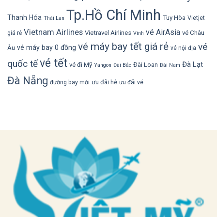
Tp.Hồ Chí Minh
Thanh Hóa
Tuy Hòa
Vietjet
Thái Lan
Vietnam Airlines
vé AirAsia
Vietravel Airlines
vé Châu
giá rẻ
Vinh
vé máy bay tết giá rẻ
vé
vé máy bay 0 đồng
Âu
vé nội địa
vé tết
quốc tế
Đà Lạt
vé đi Mỹ
Đài Loan
Yangon
Đài Bắc
Đài Nam
Đà Nẵng
ưu đãi hè
đường bay mới
ưu đãi vé